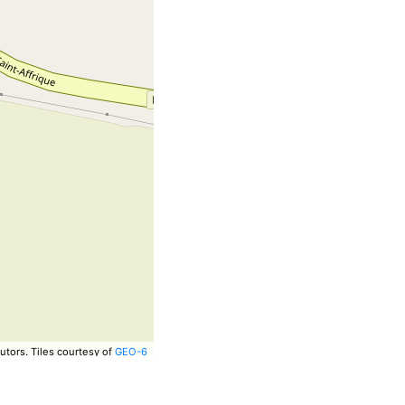
utors.
Tiles courtesy of
GEO-6