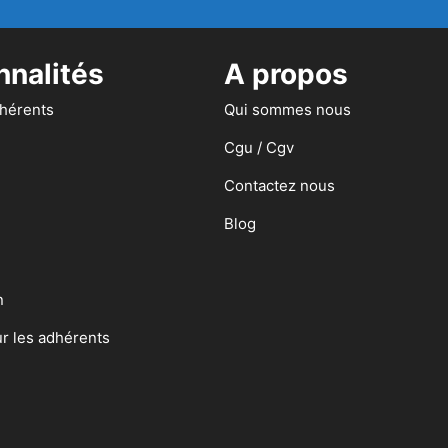
nnalités
A propos
dhérents
Qui sommes nous
Cgu / Cgv
Contactez nous
Blog
n
ur les adhérents