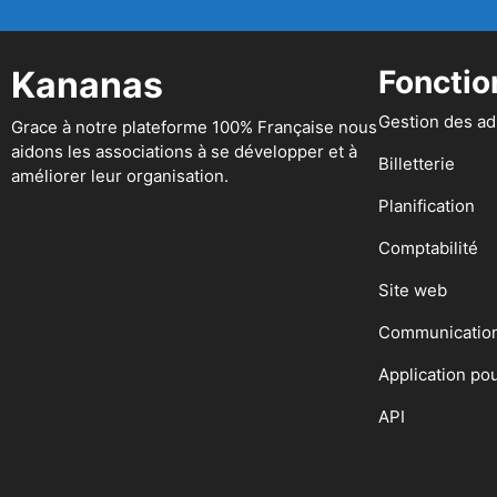
Kananas
Fonctio
Gestion des a
Grace à notre plateforme 100% Française nous
aidons les associations à se développer et à
Billetterie
améliorer leur organisation.
Planification
Comptabilité
Site web
Communicatio
Application po
API