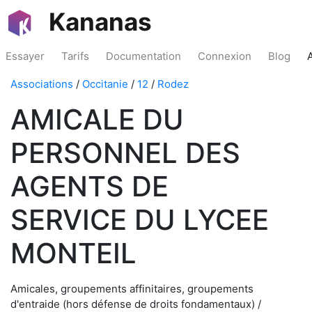
Kananas
Essayer
Tarifs
Documentation
Connexion
Blog
Associations
/
Occitanie
/
12
/
Rodez
AMICALE DU
PERSONNEL DES
AGENTS DE
SERVICE DU LYCEE
MONTEIL
Amicales, groupements affinitaires, groupements
d'entraide (hors défense de droits fondamentaux) /