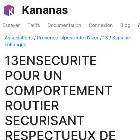
Kananas
Essayer
Tarifs
Documentation
Connexion
Blog
Associations
/
Provence-alpes-cote d'azur
/
13
/
Simiane-
collongue
13ENSECURITE
POUR UN
COMPORTEMENT
ROUTIER
SECURISANT
RESPECTUEUX DE