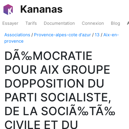
Kananas
Essayer
Tarifs
Documentation
Connexion
Blog
Associations
/
Provence-alpes-cote d'azur
/
13
/
Aix-en-
provence
DÃ‰MOCRATIE
POUR AIX GROUPE
DOPPOSITION DU
PARTI SOCIALISTE,
DE LA SOCIÃ‰TÃ‰
CIVILE ET DU