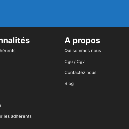
nnalités
A propos
dhérents
Qui sommes nous
Cgu / Cgv
Contactez nous
Blog
n
ur les adhérents