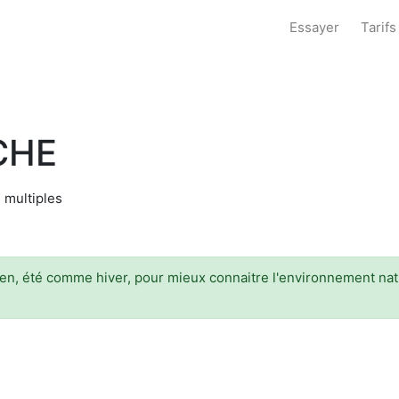
Essayer
Tarifs
CHE
s multiples
, été comme hiver, pour mieux connaitre l'environnement nature