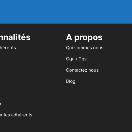
nnalités
A propos
dhérents
Qui sommes nous
Cgu / Cgv
Contactez nous
Blog
n
ur les adhérents