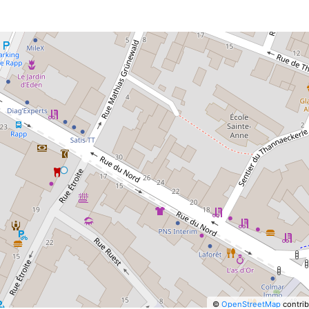
©
OpenStreetMap
contrib