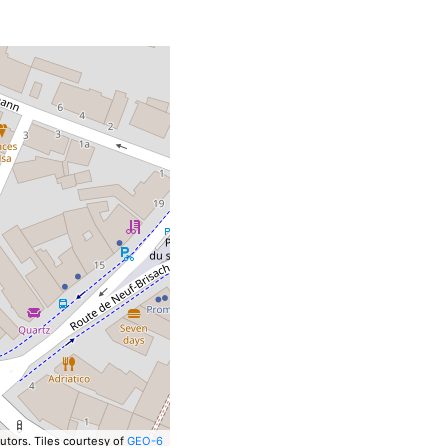
utors.
Tiles courtesy of
GEO-6