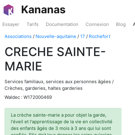
Kananas
Essayer
Tarifs
Documentation
Connexion
Blog
Associations
/
Nouvelle-aquitaine
/
17
/
Rochefort
CRECHE SAINTE-
MARIE
Services familiaux, services aux personnes âgées /
Crèches, garderies, haltes garderies
Waldec : W172000469
La crèche sainte-marie a pour objet la garde,
l'éveil et l'apprentissage de la vie en collectivité
des enfants âgés de 3 mois à 3 ans qui lui sont
confiés. Elle doit leur donner les soins qu'exige