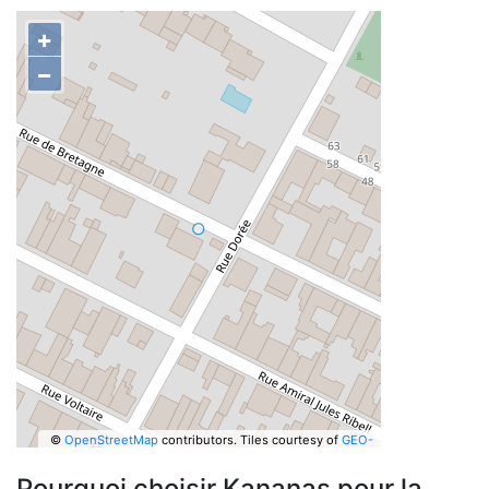
+
−
©
OpenStreetMap
contributors.
Tiles courtesy of
GEO-
6
Pourquoi choisir Kananas pour la