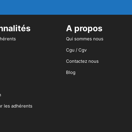
nnalités
A propos
dhérents
Qui sommes nous
Cgu / Cgv
Contactez nous
Blog
n
ur les adhérents