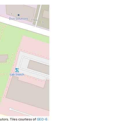
utors.
Tiles courtesy of
GEO-6