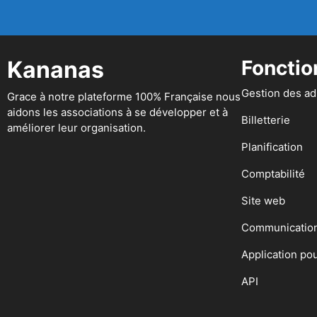
Kananas
Fonctio
Gestion des a
Grace à notre plateforme 100% Française nous
aidons les associations à se développer et à
Billetterie
améliorer leur organisation.
Planification
Comptabilité
Site web
Communicatio
Application po
API