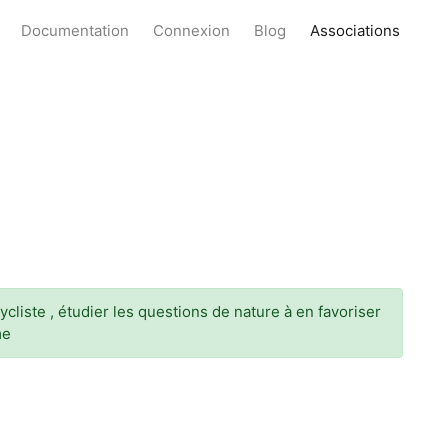
Documentation
Connexion
Blog
Associations
cliste , étudier les questions de nature à en favoriser
me