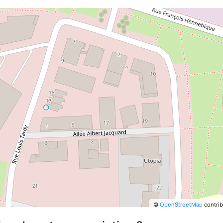
©
OpenStreetMap
contrib