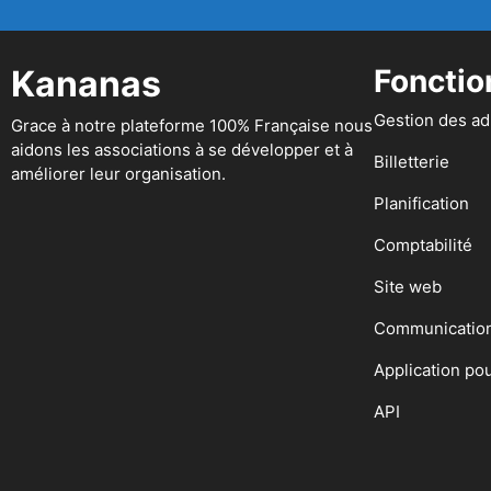
Kananas
Fonctio
Gestion des a
Grace à notre plateforme 100% Française nous
aidons les associations à se développer et à
Billetterie
améliorer leur organisation.
Planification
Comptabilité
Site web
Communicatio
Application po
API