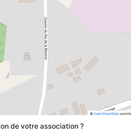
©
OpenStreetMap
contrib
ion de votre association ?