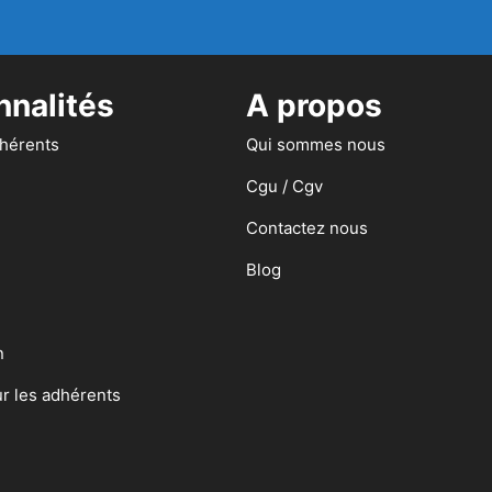
nnalités
A propos
dhérents
Qui sommes nous
Cgu / Cgv
Contactez nous
Blog
n
ur les adhérents