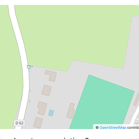
©
OpenStreetMap
contrib