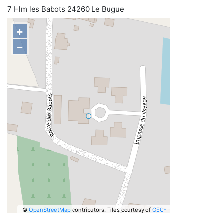
7 Hlm les Babots 24260 Le Bugue
+
−
©
OpenStreetMap
contributors.
Tiles courtesy of
GEO-
6