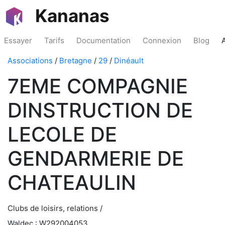
Kananas
Essayer
Tarifs
Documentation
Connexion
Blog
Associations
/
Bretagne
/
29
/
Dinéault
7EME COMPAGNIE
DINSTRUCTION DE
LECOLE DE
GENDARMERIE DE
CHATEAULIN
Clubs de loisirs, relations /
Waldec : W292004053