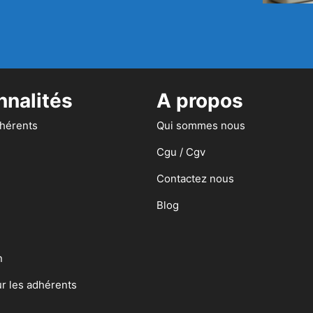
nnalités
A propos
dhérents
Qui sommes nous
Cgu / Cgv
Contactez nous
Blog
n
ur les adhérents