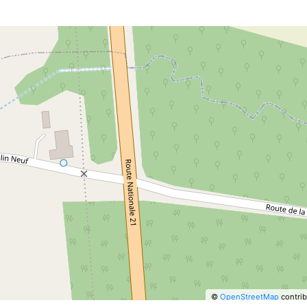
©
OpenStreetMap
contrib