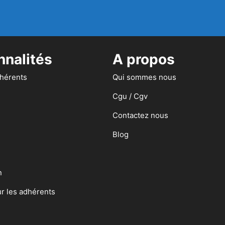
nnalités
A propos
dhérents
Qui sommes nous
Cgu / Cgv
Contactez nous
Blog
n
ur les adhérents