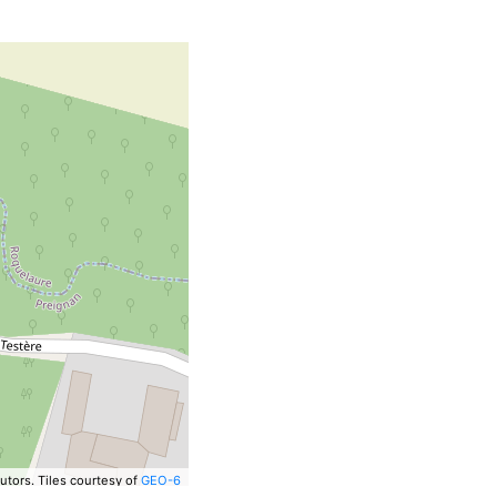
utors.
Tiles courtesy of
GEO-6