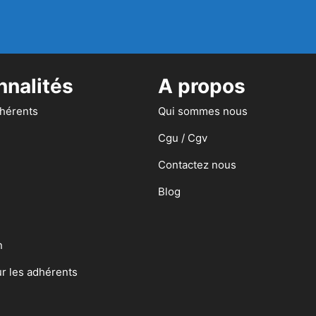
nnalités
A propos
dhérents
Qui sommes nous
Cgu / Cgv
Contactez nous
Blog
n
ur les adhérents