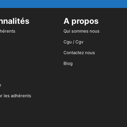
nnalités
A propos
dhérents
Qui sommes nous
Cgu / Cgv
Contactez nous
Blog
n
ur les adhérents