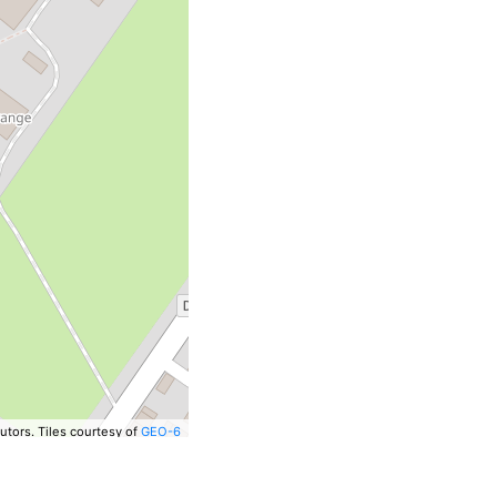
utors.
Tiles courtesy of
GEO-6