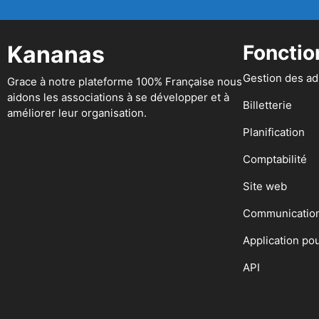
Kananas
Fonctio
Gestion des a
Grace à notre plateforme 100% Française nous
aidons les associations à se développer et à
Billetterie
améliorer leur organisation.
Planification
Comptabilité
Site web
Communicatio
Application po
API