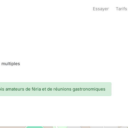
Essayer
Tarifs
s multiples
ois amateurs de féria et de réunions gastronomiques