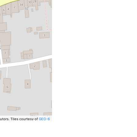
utors.
Tiles courtesy of
GEO-6