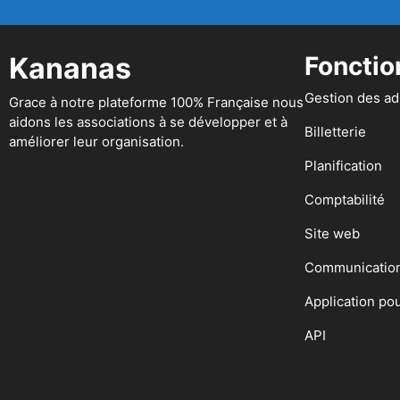
Kananas
Fonctio
Gestion des a
Grace à notre plateforme 100% Française nous
aidons les associations à se développer et à
Billetterie
améliorer leur organisation.
Planification
Comptabilité
Site web
Communicatio
Application po
API