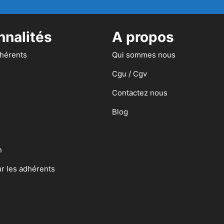
nnalités
A propos
dhérents
Qui sommes nous
Cgu / Cgv
Contactez nous
Blog
n
ur les adhérents