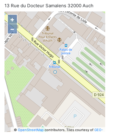
13 Rue du Docteur Samalens 32000 Auch
+
−
©
OpenStreetMap
contributors.
Tiles courtesy of
GEO-
6