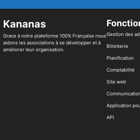
Kananas
Fonctio
Gestion des a
Grace à notre plateforme 100% Française nous
aidons les associations à se développer et à
Billetterie
améliorer leur organisation.
Planification
Comptabilité
Site web
Communicatio
Application po
API