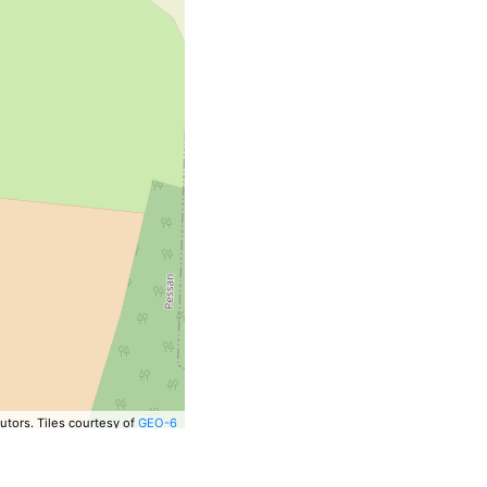
utors.
Tiles courtesy of
GEO-6