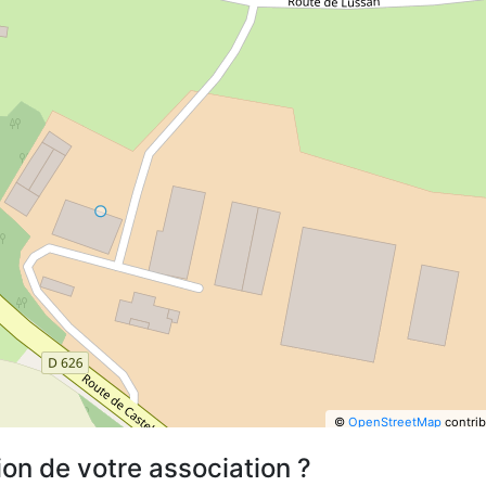
©
OpenStreetMap
contrib
ion de votre association ?