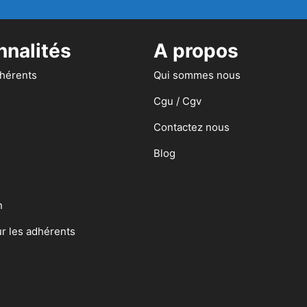
nnalités
A propos
dhérents
Qui sommes nous
Cgu / Cgv
Contactez nous
Blog
n
ur les adhérents