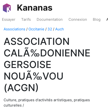
Kananas
Essayer
Tarifs
Documentation
Connexion
Blog
Associations
/
Occitanie
/
32
/
Auch
ASSOCIATION
CALÃ‰DONIENNE
GERSOISE
NOUÃ‰VOU
(ACGN)
Culture, pratiques d'activités artistiques, pratiques
culturelles /