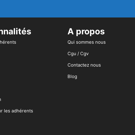
nnalités
A propos
dhérents
Qui sommes nous
Cgu / Cgv
Contactez nous
Blog
n
ur les adhérents