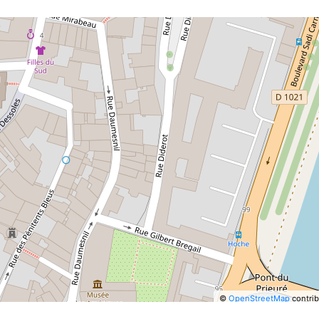
©
OpenStreetMap
contrib