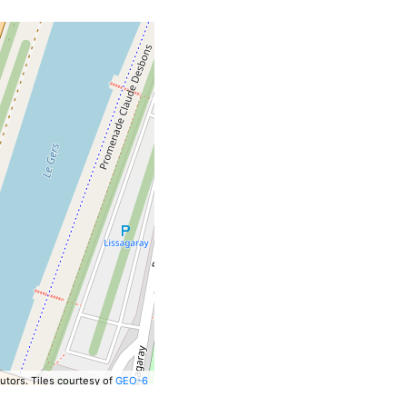
utors.
Tiles courtesy of
GEO-6