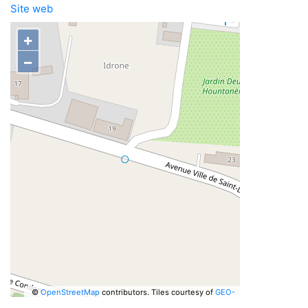
Site web
+
−
©
OpenStreetMap
contributors.
Tiles courtesy of
GEO-
6