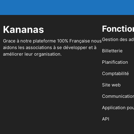
Kananas
Fonctio
Gestion des a
Grace à notre plateforme 100% Française nous
aidons les associations à se développer et à
Billetterie
améliorer leur organisation.
Planification
Comptabilité
Site web
Communicatio
Application po
API