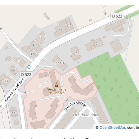
©
OpenStreetMap
contrib