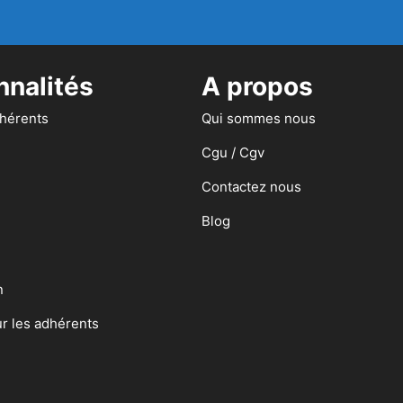
nnalités
A propos
dhérents
Qui sommes nous
Cgu / Cgv
Contactez nous
Blog
n
ur les adhérents