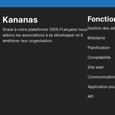
Kananas
Fonctio
Gestion des a
Grace à notre plateforme 100% Française nous
aidons les associations à se développer et à
Billetterie
améliorer leur organisation.
Planification
Comptabilité
Site web
Communicatio
Application po
API