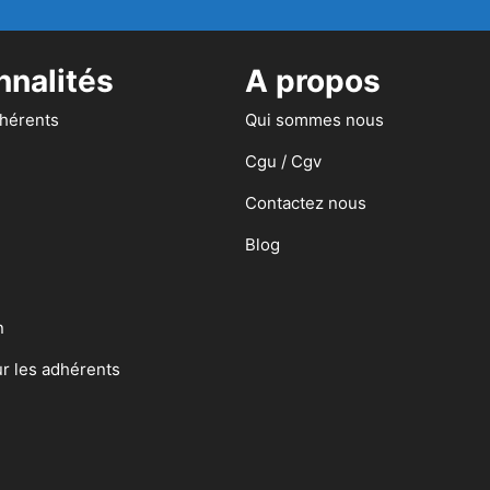
nnalités
A propos
dhérents
Qui sommes nous
Cgu / Cgv
Contactez nous
Blog
n
ur les adhérents