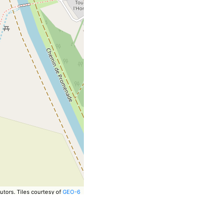
utors.
Tiles courtesy of
GEO-6