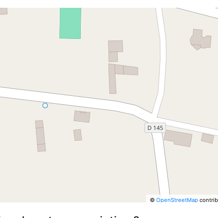
©
OpenStreetMap
contrib