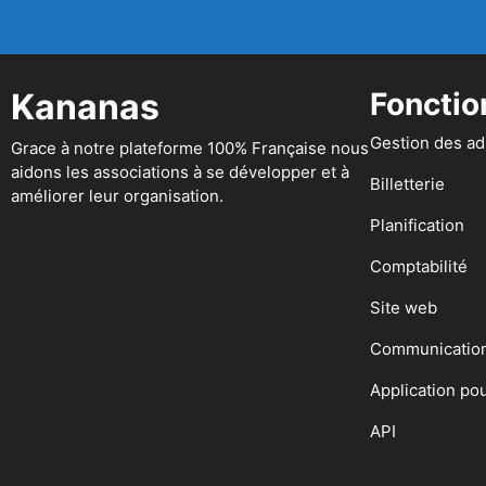
Kananas
Fonctio
Gestion des a
Grace à notre plateforme 100% Française nous
aidons les associations à se développer et à
Billetterie
améliorer leur organisation.
Planification
Comptabilité
Site web
Communicatio
Application po
API