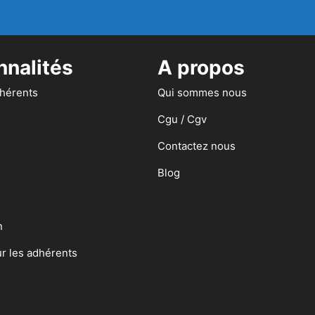
nnalités
A propos
dhérents
Qui sommes nous
Cgu / Cgv
Contactez nous
Blog
n
ur les adhérents