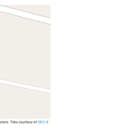
utors.
Tiles courtesy of
GEO-6