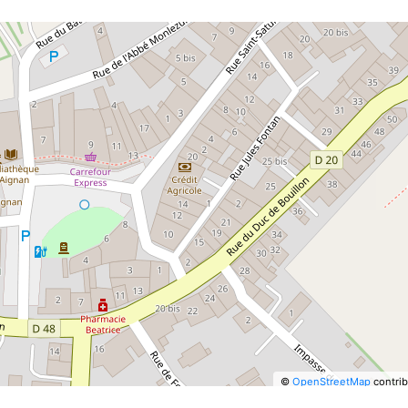
©
OpenStreetMap
contrib