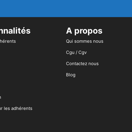
nnalités
A propos
dhérents
Qui sommes nous
Cgu / Cgv
Contactez nous
Blog
n
ur les adhérents