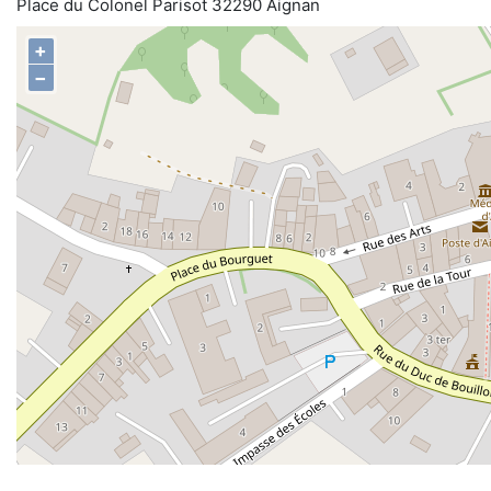
Place du Colonel Parisot 32290 Aignan
+
−