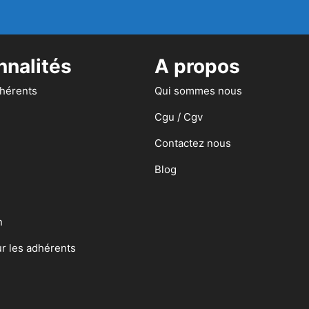
nnalités
A propos
dhérents
Qui sommes nous
Cgu / Cgv
Contactez nous
Blog
n
ur les adhérents