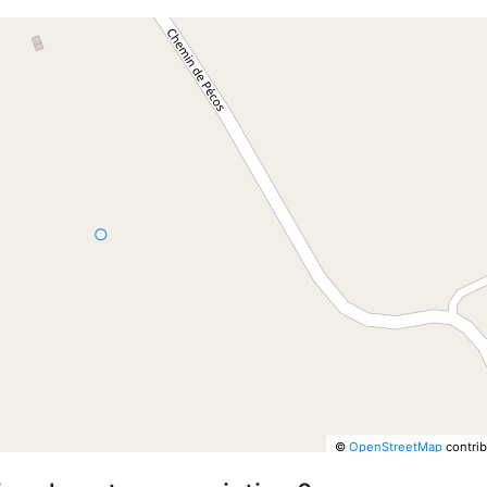
©
OpenStreetMap
contrib