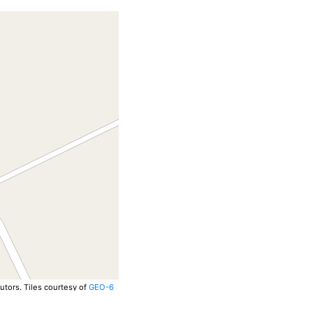
utors.
Tiles courtesy of
GEO-6