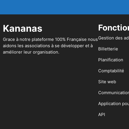
Kananas
Fonctio
Gestion des a
Grace à notre plateforme 100% Française nous
aidons les associations à se développer et à
Billetterie
améliorer leur organisation.
Planification
Comptabilité
Site web
Communicatio
Application po
API