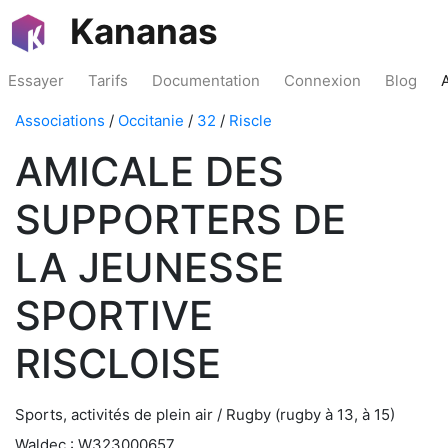
Kananas
Essayer
Tarifs
Documentation
Connexion
Blog
Associations
/
Occitanie
/
32
/
Riscle
AMICALE DES
SUPPORTERS DE
LA JEUNESSE
SPORTIVE
RISCLOISE
Sports, activités de plein air / Rugby (rugby à 13, à 15)
Waldec : W323000657