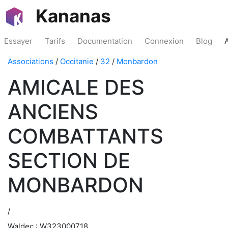
Kananas
Essayer
Tarifs
Documentation
Connexion
Blog
Associations
/
Occitanie
/
32
/
Monbardon
AMICALE DES
ANCIENS
COMBATTANTS
SECTION DE
MONBARDON
/
Waldec : W323000718