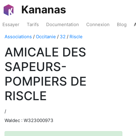
Kananas
Essayer
Tarifs
Documentation
Connexion
Blog
Associations
/
Occitanie
/
32
/
Riscle
AMICALE DES
SAPEURS-
POMPIERS DE
RISCLE
/
Waldec : W323000973