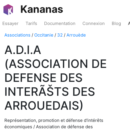
Kananas
Essayer
Tarifs
Documentation
Connexion
Blog
Associations
/
Occitanie
/
32
/
Arrouède
A.D.I.A
(ASSOCIATION DE
DEFENSE DES
INTERÃŠTS DES
ARROUEDAIS)
Représentation, promotion et défense d'intérêts
économiques / Association de défense des