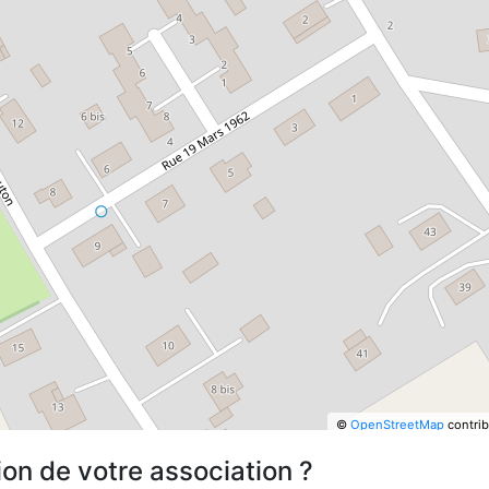
©
OpenStreetMap
contrib
ion de votre association ?