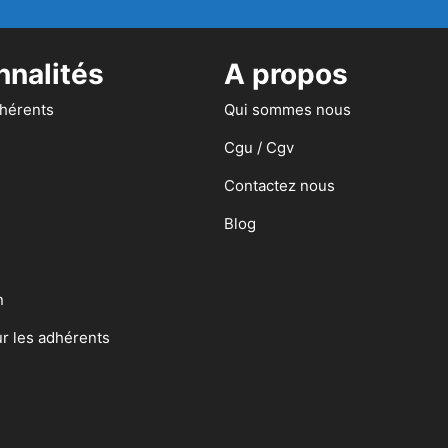
nnalités
A propos
dhérents
Qui sommes nous
Cgu / Cgv
Contactez nous
Blog
n
ur les adhérents