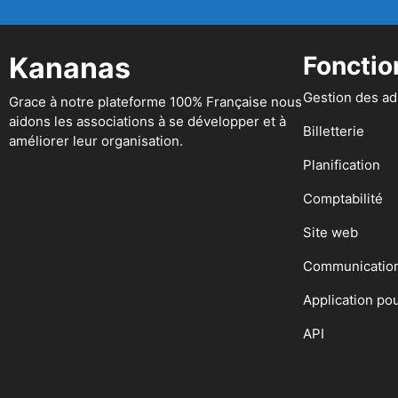
Kananas
Fonctio
Gestion des a
Grace à notre plateforme 100% Française nous
aidons les associations à se développer et à
Billetterie
améliorer leur organisation.
Planification
Comptabilité
Site web
Communicatio
Application po
API