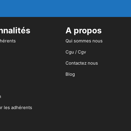
nnalités
A propos
dhérents
Qui sommes nous
Cgu / Cgv
Contactez nous
Blog
n
ur les adhérents