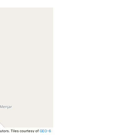
utors.
Tiles courtesy of
GEO-6