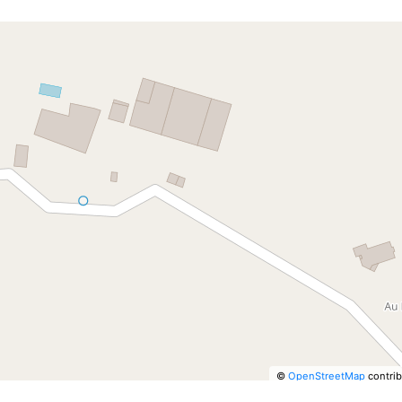
©
OpenStreetMap
contrib