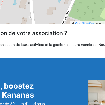
©
OpenStreetMap
contrib
ion de votre association ?
isation de leurs activités et la gestion de leurs membres. Nous
, boostez
c Kananas
ez de 30 jours d’essai sans