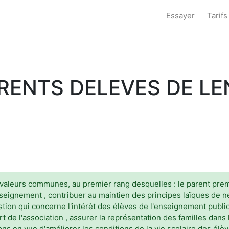
Essayer
Tarifs
ARENTS DELEVES DE L
valeurs communes, au premier rang desquelles : le parent premi
nseignement , contribuer au maintien des principes laïques de neu
ion qui concerne l'intérêt des élèves de l'enseignement public et
t de l'association , assurer la représentation des familles dans 
ns en vue d'améliorer les conditions de la vie scolaire des élè