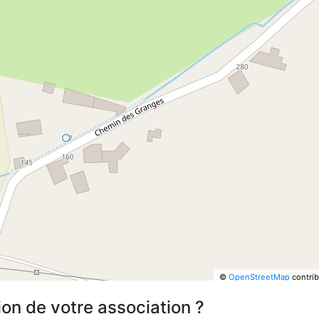
©
OpenStreetMap
contrib
ion de votre association ?