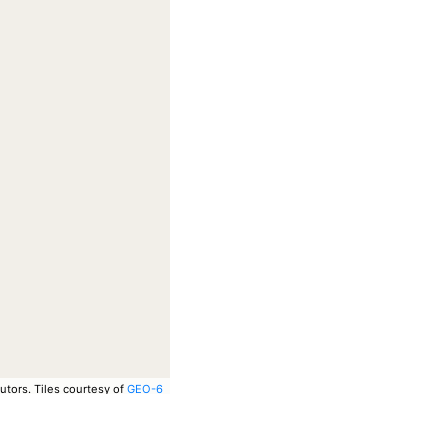
utors.
Tiles courtesy of
GEO-6