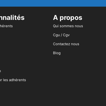
nnalités
A propos
dhérents
Qui sommes nous
Cgu / Cgv
Contactez nous
Blog
n
ur les adhérents