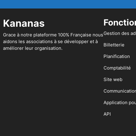
Kananas
Fonctio
Gestion des a
Grace à notre plateforme 100% Française nous
aidons les associations à se développer et à
Billetterie
améliorer leur organisation.
Planification
Comptabilité
Site web
Communicatio
Application po
API