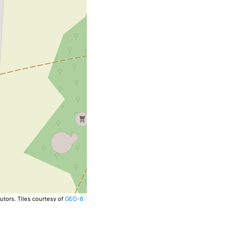
utors.
Tiles courtesy of
GEO-6