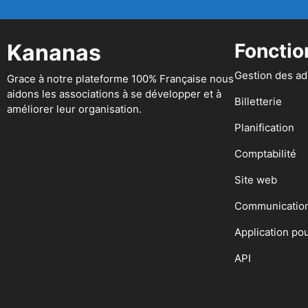
Kananas
Fonctio
Gestion des a
Grace à notre plateforme 100% Française nous
aidons les associations à se développer et à
Billetterie
améliorer leur organisation.
Planification
Comptabilité
Site web
Communicatio
Application po
API