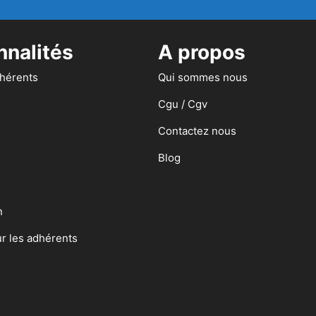
nnalités
A propos
dhérents
Qui sommes nous
Cgu / Cgv
Contactez nous
Blog
n
ur les adhérents