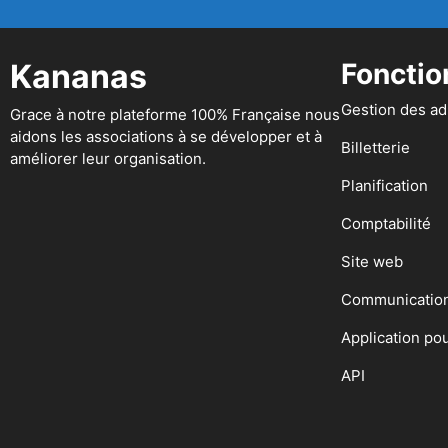
Kananas
Fonctio
Gestion des a
Grace à notre plateforme 100% Française nous
aidons les associations à se développer et à
Billetterie
améliorer leur organisation.
Planification
Comptabilité
Site web
Communicatio
Application po
API