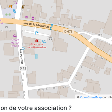
©
OpenStreetMap
contrib
ion de votre association ?