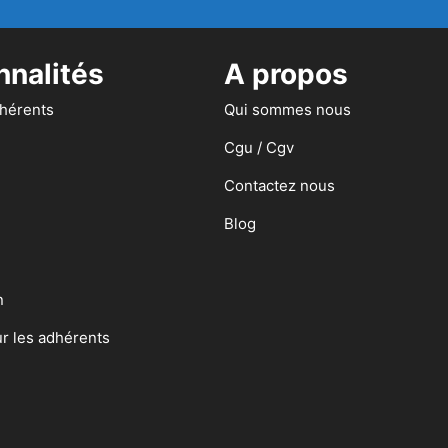
nnalités
A propos
dhérents
Qui sommes nous
Cgu / Cgv
Contactez nous
Blog
n
ur les adhérents