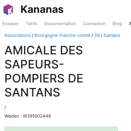
Kananas
Essayer
Tarifs
Documentation
Connexion
Blog
Associations
/
Bourgogne-franche-comté
/
39
/
Santans
AMICALE DES
SAPEURS-
POMPIERS DE
SANTANS
/
Waldec : W391002448