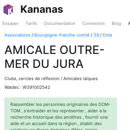
Kananas
Essayer
Tarifs
Documentation
Connexion
Blog
Associations
/
Bourgogne-franche-comté
/
39
/
Dole
AMICALE OUTRE-
MER DU JURA
Clubs, cercles de réflexion / Amicales laïques
Waldec : W391002542
Rassembler les personnes originaires des DOM-
TOM , s'entraider et les représenter , aider a la
recherche historique des ancêtres , fournir une
aide et un accueil dans la région , établir des
relations en divers domaines (fêtes, loisirs,