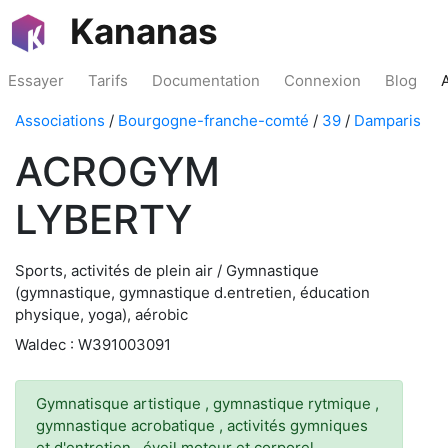
Kananas
Essayer
Tarifs
Documentation
Connexion
Blog
Associations
/
Bourgogne-franche-comté
/
39
/
Damparis
ACROGYM
LYBERTY
Sports, activités de plein air / Gymnastique
(gymnastique, gymnastique d.entretien, éducation
physique, yoga), aérobic
Waldec : W391003091
Gymnatisque artistique , gymnastique rytmique ,
gymnastique acrobatique , activités gymniques
et d'entretien , éveil moteur et corporel