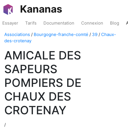
Kananas
Essayer
Tarifs
Documentation
Connexion
Blog
Associations
/
Bourgogne-franche-comté
/
39
/
Chaux-
des-crotenay
AMICALE DES
SAPEURS
POMPIERS DE
CHAUX DES
CROTENAY
/