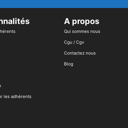
nnalités
A propos
dhérents
Qui sommes nous
Cgu / Cgv
Contactez nous
Blog
n
ur les adhérents