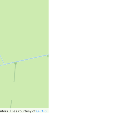
utors.
Tiles courtesy of
GEO-6