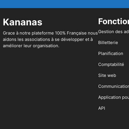
Kananas
Fonctio
Gestion des a
Grace à notre plateforme 100% Française nous
aidons les associations à se développer et à
Billetterie
améliorer leur organisation.
Planification
Comptabilité
Site web
Communicatio
Application po
API