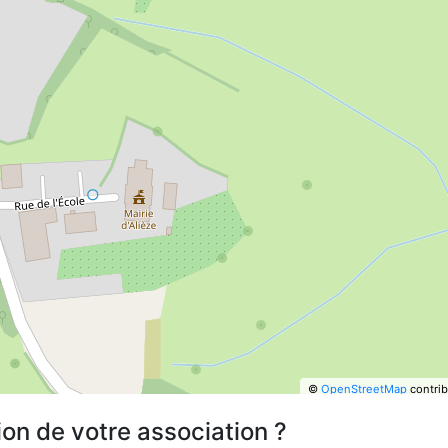
©
OpenStreetMap
contrib
ion de votre association ?