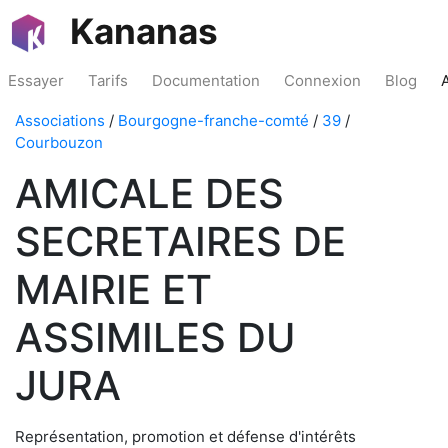
Kananas
Essayer
Tarifs
Documentation
Connexion
Blog
Associations
/
Bourgogne-franche-comté
/
39
/
Courbouzon
AMICALE DES
SECRETAIRES DE
MAIRIE ET
ASSIMILES DU
JURA
Représentation, promotion et défense d'intérêts