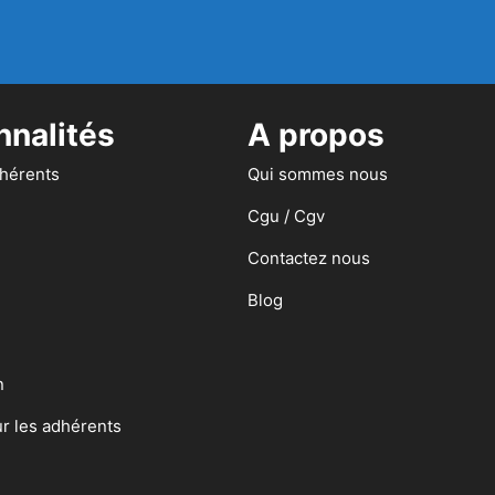
nnalités
A propos
dhérents
Qui sommes nous
Cgu / Cgv
Contactez nous
Blog
n
ur les adhérents