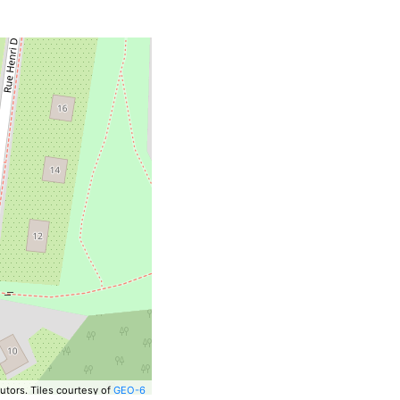
utors.
Tiles courtesy of
GEO-6