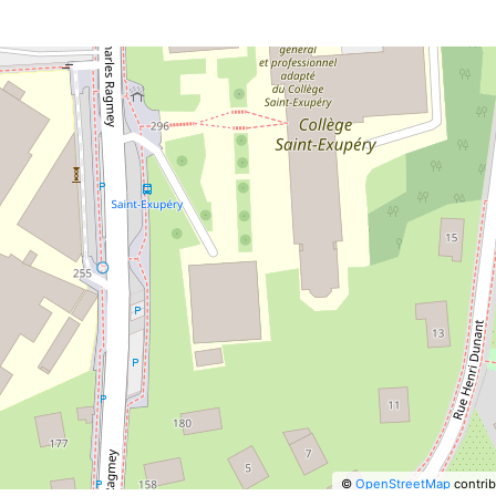
©
OpenStreetMap
contrib