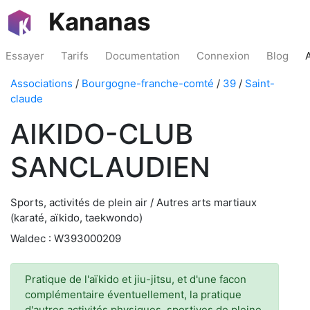
Kananas
Essayer
Tarifs
Documentation
Connexion
Blog
Associations
/
Bourgogne-franche-comté
/
39
/
Saint-
claude
AIKIDO-CLUB
SANCLAUDIEN
Sports, activités de plein air / Autres arts martiaux
(karaté, aïkido, taekwondo)
Waldec : W393000209
Pratique de l'aïkido et jiu-jitsu, et d'une facon
complémentaire éventuellement, la pratique
d'autres activités physiques, sportives de pleine