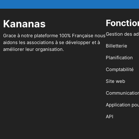
Kananas
Fonctio
Gestion des a
Grace à notre plateforme 100% Française nous
aidons les associations à se développer et à
Billetterie
améliorer leur organisation.
Planification
Comptabilité
Site web
Communicatio
Application po
API