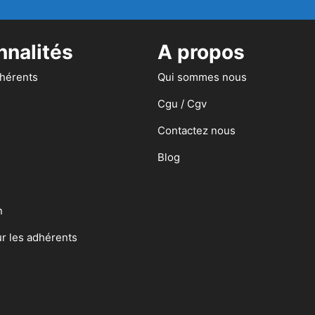
nnalités
A propos
dhérents
Qui sommes nous
Cgu / Cgv
Contactez nous
Blog
n
ur les adhérents