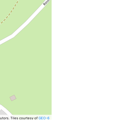
utors.
Tiles courtesy of
GEO-6