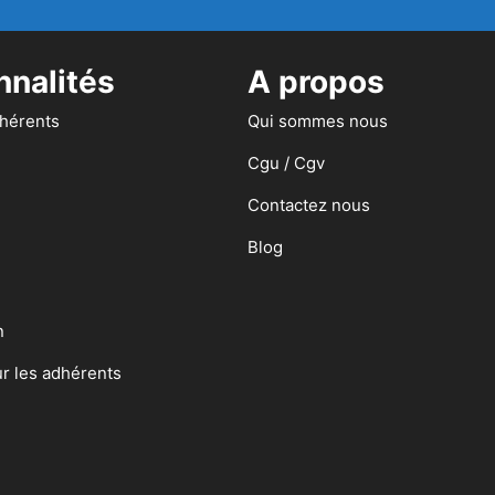
nnalités
A propos
dhérents
Qui sommes nous
Cgu / Cgv
Contactez nous
Blog
n
ur les adhérents