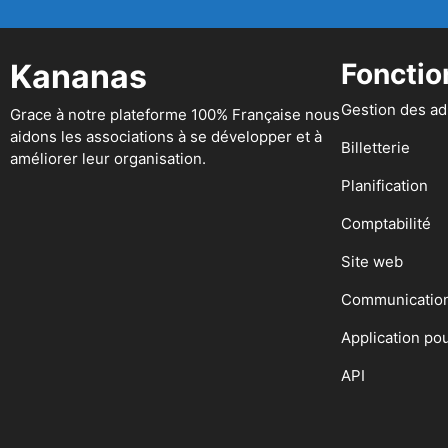
Kananas
Fonctio
Gestion des a
Grace à notre plateforme 100% Française nous
aidons les associations à se développer et à
Billetterie
améliorer leur organisation.
Planification
Comptabilité
Site web
Communicatio
Application po
API