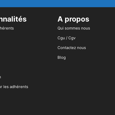
nnalités
A propos
dhérents
Qui sommes nous
Cgu / Cgv
Contactez nous
Blog
n
ur les adhérents