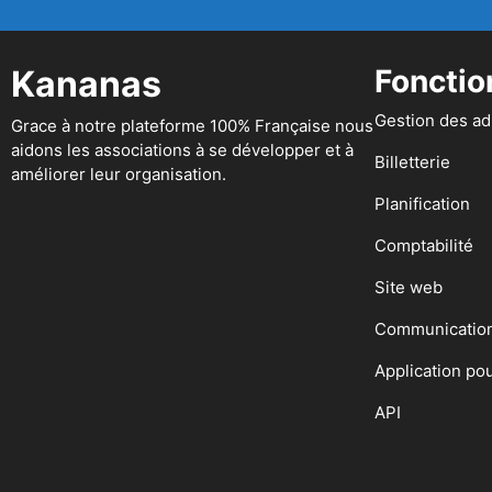
Kananas
Fonctio
Gestion des a
Grace à notre plateforme 100% Française nous
aidons les associations à se développer et à
Billetterie
améliorer leur organisation.
Planification
Comptabilité
Site web
Communicatio
Application po
API