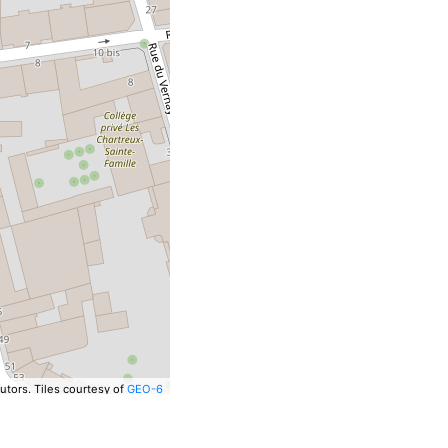
utors.
Tiles courtesy of
GEO-6