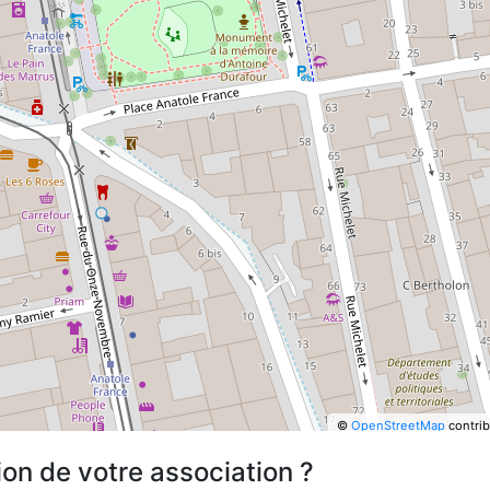
©
OpenStreetMap
contrib
ion de votre association ?