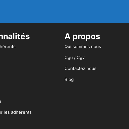
nnalités
A propos
dhérents
Qui sommes nous
Cgu / Cgv
Contactez nous
Blog
n
ur les adhérents